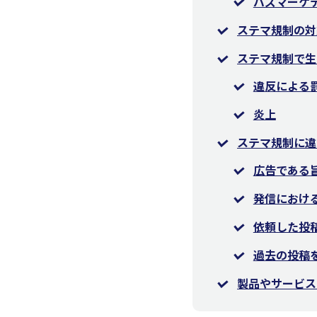
バズマーケ
ステマ規制の対
ステマ規制で生
違反による
炎上
ステマ規制に違
広告である
発信におけ
依頼した投
過去の投稿
製品やサービス