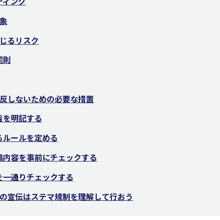
ティング
象
じるリスク
罰則
反しないための必要な措置
旨を明記する
るルールを定める
稿内容を事前にチェックする
を一通りチェックする
の宣伝はステマ規制を理解して行おう