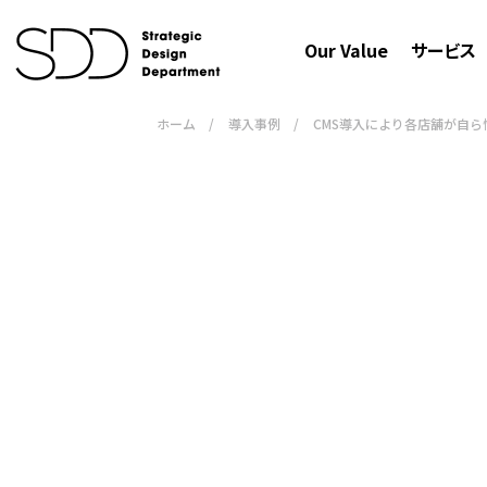
Our Value
サービス
ホーム
/
導入事例
/
CMS導入により各店舗が自